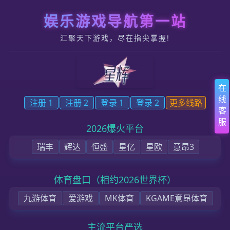
跳转到内容
星辉 - 会员注册中心 | 品铸顶级财富平台
首页
企业概况
企业简报
营销推广
联系方式