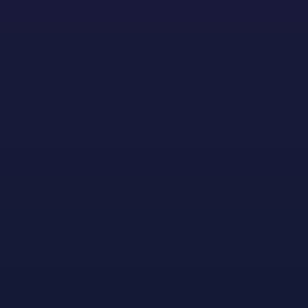
通过计算机生成沉浸式三维环境，支持用户交互体验